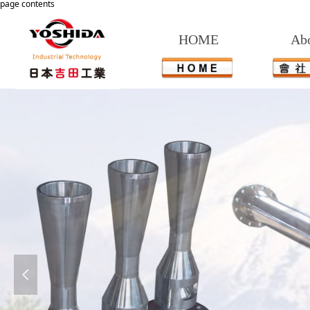
page contents
HOME
Ab
넳